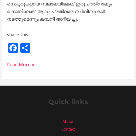
സെക്ടറുകളായ സലാലയിലേക്ക് ഇരുപത്തിനാലും
o
ഖസബിലേക്ക് ആറും പ്രതിവാര സർവീസുകൾ
o
നടത്തുമെന്നും കമ്പനി അറിയിച്ചു.
k
share this:
F
S
a
h
c
ar
Read More »
e
e
b
o
Quick links
o
k
About
Contact