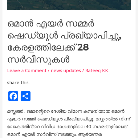
ഒമാൻ എയർ സമ്മർ
ഷെഡ്യൂൾ പ്രഖ്യാപിച്ചു,
കേരളത്തിലേക്ക് 28
സർവീസുകൾ
Leave a Comment
/
news updates
/
Rafeeq KK
share this:
F
S
a
h
മസ്കത്ത് . ഒമാന്റെ്റെ ദേശീയ വിമാന കമ്പനിയായ ഒമാൻ
c
ar
എയർ സമ്മർ ഷെഡ്യൂൾ പ്രഖ്യാപിച്ചു. മസ്കത്തിൽ നിന്ന്
e
e
ലോകത്തിൻ്റെ വിവിധ ഭാഗങ്ങളിലെ 40 നഗരങ്ങളിലേക്ക്
b
ഒമാൻ എയർ സർവീസ് നടത്തും. ആഭ്യന്തര