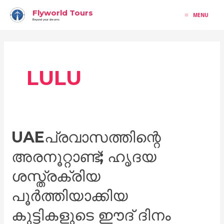
Skip
MAIN
Flyworld Tours
MENU
to
Beyond your dreams
MENU
content
LULU
UAEപ്രവാസത്തിന്റെ
UAEപ്രവാസത്തിന്റെ
അരനൂറ്റാണ്ട്;
അരനൂറ്റാണ്ട്; ഹൃദയ
ഹൃദയ
ശസ്ത്രക്രിയ
ശസ്ത്രക്രിയ
പൂര്‍ത്തിയാക്കിയ
പൂര്‍ത്തിയാക്കിയ
കുട്ടികളുടെ
ഈദ്
കുട്ടികളുടെ ഈദ് ദിനം
ദിനം