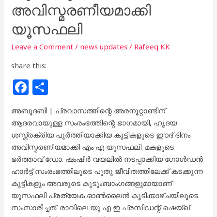
അവിസ്മരണീയമാക്കി
അവിസ്മരണീയമാക്കി
യൂസഫലി
യൂസഫലി
Leave a Comment
/
news updates
/
Rafeeq KK
share this:
F
S
a
h
അബൂദബി | പ്രവാസത്തിന്റെ അരനൂറ്റാണ്ടിന്
c
ar
ആദരവായുള്ള സംരംഭത്തിന്റെ ഭാഗമായി, ഹൃദയ
e
e
ശസ്ത്രക്രിയ പൂര്‍ത്തിയാക്കിയ കുട്ടികളുടെ ഈദ് ദിനം
b
അവിസ്മരണീയമാക്കി എം എ യൂസഫലി. മകളുടെ
ഭര്‍ത്താവ് ഡോ. ഷംഷീര്‍ വയലില്‍ നടപ്പാക്കിയ ഗോള്‍ഡന്‍
o
ഹാര്‍ട്ട് സംരംഭത്തിലൂടെ പുതു ജീവിതത്തിലേക്ക് കടക്കുന്ന
o
കുട്ടികളും അവരുടെ കുടുംബാംഗങ്ങളുമായാണ്
k
യൂസഫലി പ്രത്യേക ഓണ്‍ലൈന്‍ കൂടിക്കാഴ്ചയിലൂടെ
സംസാരിച്ചത്. രാവിലെ യു എ ഇ പ്രസിഡന്റ് ഷെയ്ഖ്