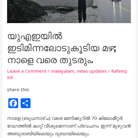
യുഎഇയിൽ
ഇടിമിന്നലോടുകൂടിയ മഴ;
നാളെ വരെ തുടരും.
Leave a Comment
/
malayalam
,
news updates
/
Rafeeq
KK
share this:
F
S
a
h
നാളെ (ബുധനാഴ്‌ച) വരെ മണിക്കൂറിൽ 70 കിലോമീറ്റർ
c
ar
വേഗത്തിൽ കാറ്റ് വീശുമെന്നാണ് പ്രവചനം. ഇന്ന് മുഴുവൻ
e
e
അബുദാബിയിലെയും ദുബായിലെയും