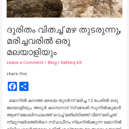
ദുരിതം വിതച്ച് മഴ തുടരുന്നു,
മരിച്ചവരിൽ ഒരു
മലയാളിയും
Leave a Comment
/
Blog
/
Rafeeq KK
share this:
F
S
a
h
ഒമാനിൽ കനത്ത മഴയെ തുടർന്ന് മരിച്ച 12 പേരിൽ ഒരു
c
ar
മലയാളിയും. അടൂർ കടമ്പനാട് സ്വദേശി സുനിൽകുമാർ
e
e
ആണ് ജോലിസ്ഥലത്ത് വെച്ച് മതിലിടിഞ്ഞ് വീണ് മരിച്ചത്.
b
ന്യൂനമർദത്തിൻറെ സ്വാധീനം നിലനിൽക്കുന്ന ഒമാനിൽ