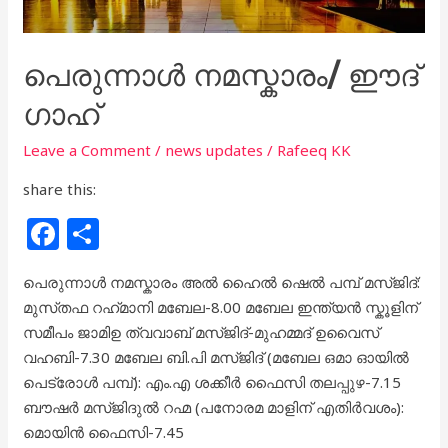
പെരുന്നാൾ ന​മ​സ്കാ​രം/ ഈദ്
ഗാഹ്
Leave a Comment
/
news updates
/
Rafeeq KK
share this:
F
S
a
h
പെരുന്നാൾ നമസ്കാരം അൽ ഹൈൽ ഷെൽ പമ്പ് ‌മസ്‌ജിദ്:
c
ar
മുസ്‌തഫ റഹ്‌മാനി മബേല-8.00 മബേല ഇന്ത്യൻ സ്കൂളിന്
e
e
സമീപം ജാമിഉ ത്വവാബ് മസ്ജിദ്-മുഹമ്മദ് ഉവൈസ്
b
വഹബി-7.30 മബേല ബി.പി മസ്‌ജിദ് (മബേല ഒമാ ഓയിൽ
പെട്രോൾ പമ്പ്): എം.എ ശക്കീർ ഫൈസി തലപ്പുഴ-7.15
o
ബൗഷർ മസ്ജിദുൽ റഹ്മ (പനോരമ മാളിന് എതിർവശം):
o
മൊയിൻ ഫൈസി-7.45